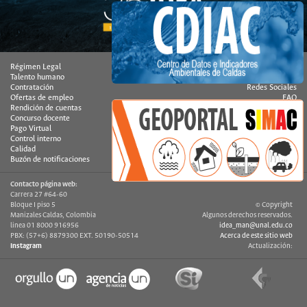
Régimen Legal
Correo institucional
Talento humano
Mapa del sitio
Contratación
Redes Sociales
Ofertas de empleo
FAQ
Rendición de cuentas
Quejas y reclamos
Concurso docente
Atención en línea
Pago Virtual
Encuesta
Control interno
Contáctenos
Calidad
Estadísticas
Buzón de notificaciones
Glosario
Contacto página web:
Carrera 27 #64-60
Bloque I piso 5
© Copyright
Manizales Caldas, Colombia
Algunos derechos reservados.
linea 01 8000 916956
idea_man@unal.edu.co
PBX: (57+6) 8879300 EXT. 50190-50514
Acerca de este sitio web
Instagram
Actualización: